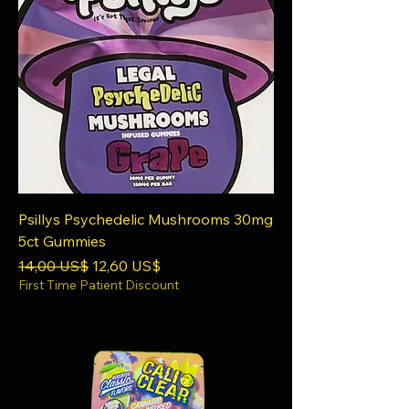
Psillys Psychedelic Mushrooms 30mg
5ct Gummies
Precio
Precio de oferta
14,00 US$
12,60 US$
First Time Patient Discount