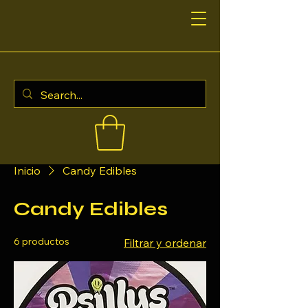
Inicio
Candy Edibles
Candy Edibles
6 productos
Filtrar y ordenar