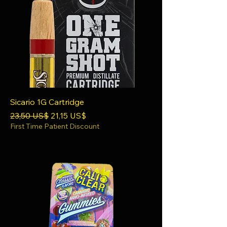
Sicario 1G Cartridge
Precio
Precio de oferta
23,50 US$
21,15 US$
First Time Patient Discount