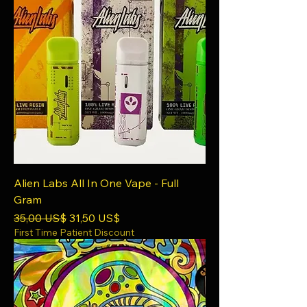
Alien Labs All In One Vape - Full
Gram
Precio
Precio de oferta
35,00 US$
31,50 US$
First Time Patient Discount