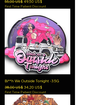
Precio
Precio de oferta
55,00 US$
49,50 US$
First Time Patient Discount
Bi**h We Outside Tonight -3.5G
Precio
Precio de oferta
38,00 US$
34,20 US$
First Time Patient Discount