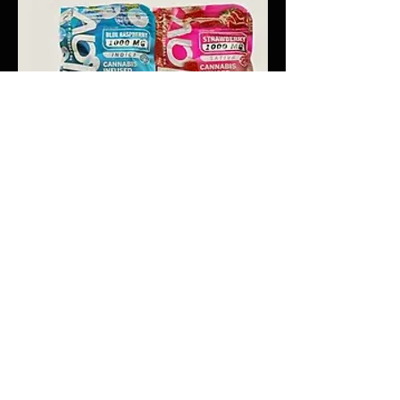
Flav 1000 MG Gummies
Precio
Precio de oferta
22,50 US$
20,25 US$
First Time Patient Discount