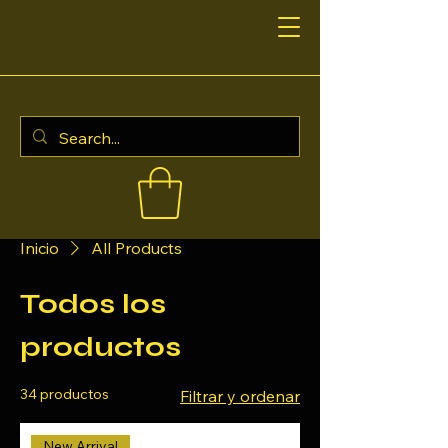
Inicio
All Products
Todos los
productos
34 productos
Filtrar y ordenar
New Arrival